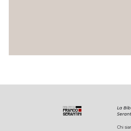
La Bib
Serant
Chi si