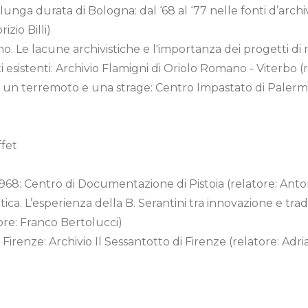
 lunga durata di Bologna: dal ‘68 al ‘77 nelle fonti d’archiv
izio Billi)
ano. Le lacune archivistiche e l'importanza dei progetti d
 esistenti: Archivio Flamigni di Oriolo Romano - Viterbo (r
a, tra un terremoto e una strage: Centro Impastato di Pale
fet
968: Centro di Documentazione di Pistoia (relatore: Anto
tica. L’esperienza della B. Serantini tra innovazione e trad
tore: Franco Bertolucci)
a Firenze: Archivio Il Sessantotto di Firenze (relatore: Adr