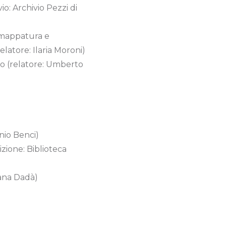
io: Archivio Pezzi di
i mappatura e
elatore: Ilaria Moroni)
rmo (relatore: Umberto
nio Benci)
izione: Biblioteca
iana Dadà)