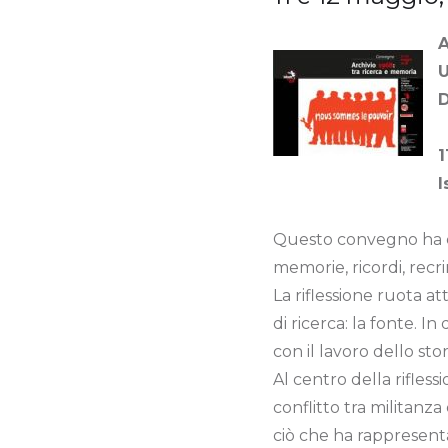
A
U
D
1
I
Questo convegno ha com
memorie, ricordi, recri
La riflessione ruota a
di ricerca: la fonte. I
con il lavoro dello sto
Al centro della riflessi
conflitto tra militanza
ciò che ha rappresentato