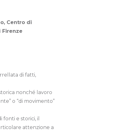
o, Centro di
i Firenze
llata di fatti,
 storica nonché lavoro
itante” o “di movimento”
onti e storici, il
particolare attenzione a