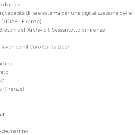
a digitale
(in)capacità di fare sistema per una digitalizzazione delle f
(SDIAF - Firenze).
eschi dell’Archivio Il Sessantotto di Firenze
 lavori con il Coro Canta Liberi
artino
rato
47
o (Firenze)
it
o.de.martino