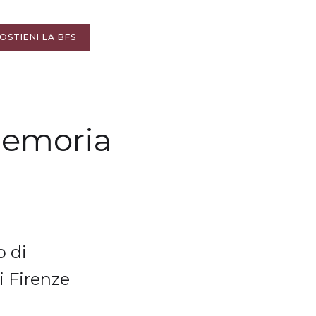
OSTIENI LA BFS
 memoria
o di
i Firenze