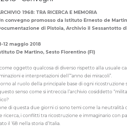
RCHIVIO 1968: TRA RICERCA E MEMORIA
n convegno promosso da Istituto Ernesto de Martin
ocumentazione di Pistoia, Archivio il Sessantotto d
1-12 maggio 2018
stituto De Martino, Sesto Fiorentino (FI)
e oggetto qualcosa di diverso rispetto alla usuale carre
minazioni e interpretazioni dell’“anno dei miracoli”.
ttorno al ruolo della principale base di ogni ricostruzione
n questo senso come si intreccia l’archivio cosiddetto “mil
rico?
one di questa due giorni ci sono temi come la neutralità di f
 e ricerca, i conflitti tra ricostruzione e immaginario con 
 il ‘68 nella storia d’Italia.