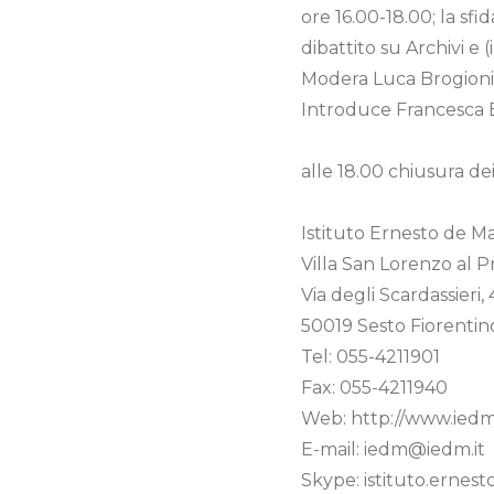
ore 16.00-18.00; la sfid
dibattito su Archivi e 
Modera Luca Brogioni 
Introduce Francesca Br
alle 18.00 chiusura dei
Istituto Ernesto de M
Villa San Lorenzo al P
Via degli Scardassieri, 
50019 Sesto Fiorentin
Tel: 055-4211901
Fax: 055-4211940
Web: http://www.iedm.
E-mail: iedm@iedm.it
Skype: istituto.ernest