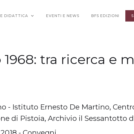
 E DIDATTICA
EVENTI E NEWS
BFS EDIZIONI
S
 1968: tra ricerca e
o - Istituto Ernesto De Martino, Centr
 di Pistoia, Archivio il Sessantotto d
, 2018 - Convegni