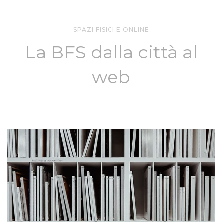
SPAZI FISICI E ONLINE
La BFS dalla città al
web