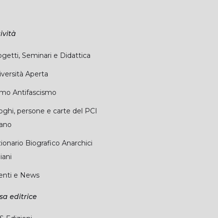
ività
getti, Seminari e Didattica
versità Aperta
imo Antifascismo
oghi, persone e carte del PCI
sano
ionario Biografico Anarchici
liani
enti e News
sa editrice