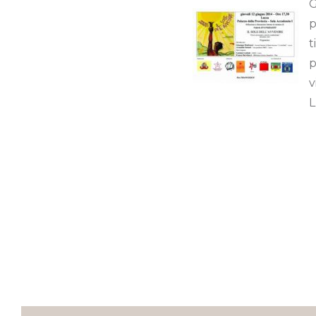
G
p
t
p
v
L