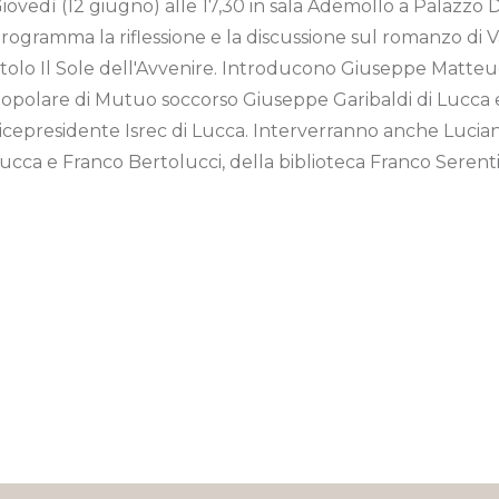
iovedì (12 giugno) alle 17,30 in sala Ademollo a Palazzo 
rogramma la riflessione e la discussione sul romanzo di Va
itolo Il Sole dell'Avvenire. Introducono Giuseppe Matteuc
opolare di Mutuo soccorso Giuseppe Garibaldi di Lucca 
icepresidente Isrec di Lucca. Interverranno anche Luciano
ucca e Franco Bertolucci, della biblioteca Franco Serentin