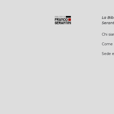
La Bib
Serant
Chi si
Come s
Sede e