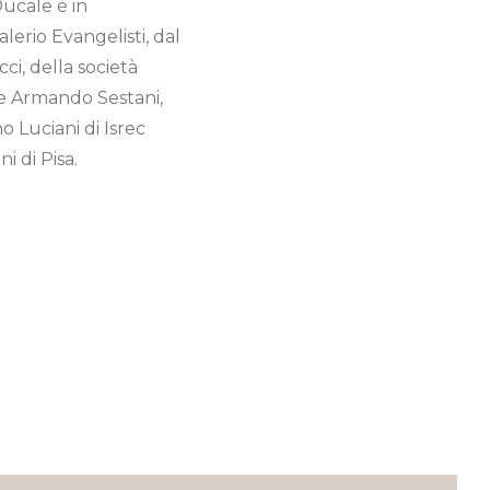
Ducale è in
lerio Evangelisti, dal
ci, della società
e Armando Sestani,
 Luciani di Isrec
i di Pisa.