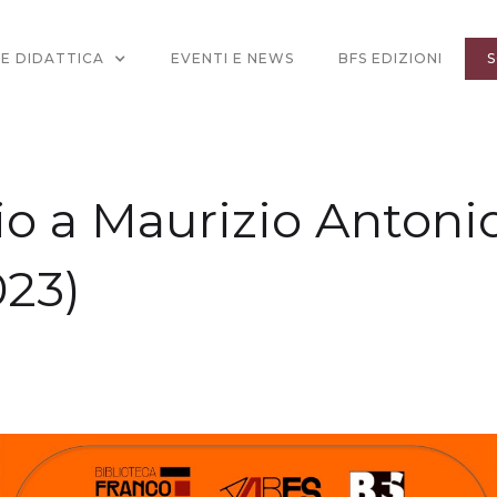
 E DIDATTICA
EVENTI E NEWS
BFS EDIZIONI
S
 a Maurizio Antonio
023)