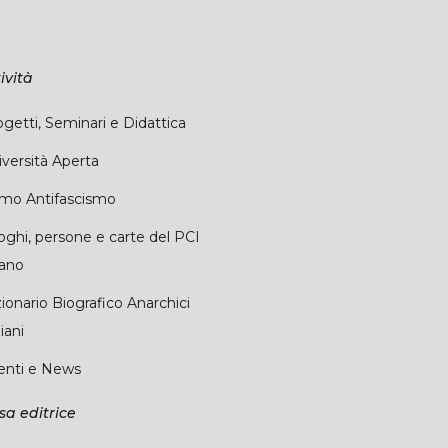
ività
getti, Seminari e Didattica
versità Aperta
imo Antifascismo
oghi, persone e carte del PCI
sano
ionario Biografico Anarchici
liani
enti e News
sa editrice