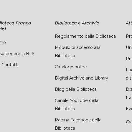
lioteca Franco
Biblioteca e Archivio
Att
ini
Regolamento della Biblioteca
Pro
amo
Modulo di accesso alla
Uni
ostenere la BFS
Biblioteca
Pr
 Contatti
Catalogo online
Lu
Digital Archive and Library
pi
Blog della Biblioteca
Diz
Ita
Canale YouTube della
Biblioteca
Ev
Pagina Facebook della
Ca
Biblioteca