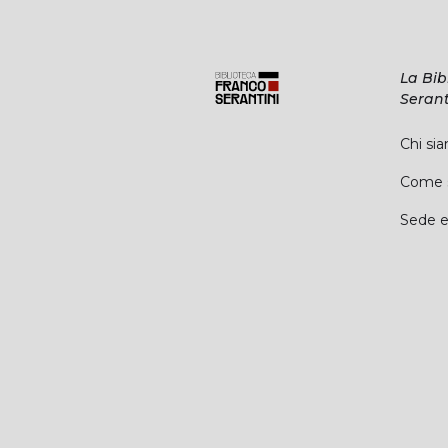
La Bib
Serant
Chi si
Come s
Sede e