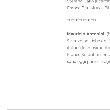
Stefano Gallo (ricerc
Franco Bertolucci (Bib
*****************
Maurizio Antonioli
(1
Scienze politiche dell’
italiani del movimento
Franco Serantini nonch
sono oggi parte integr