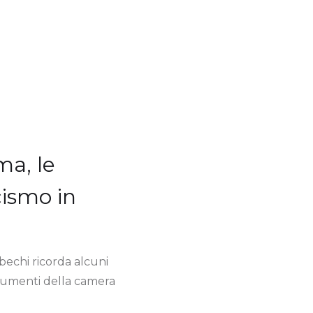
ma, le
cismo in
ebechi ricorda alcuni
documenti della camera