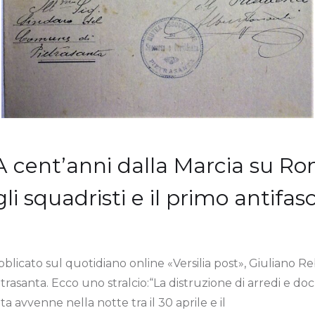
A cent’anni dalla Marcia su Ro
li squadristi e il primo antifas
bblicato sul quotidiano online «Versilia post», Giuliano R
etrasanta. Ecco uno stralcio:“La distruzione di arredi e 
ta avvenne nella notte tra il 30 aprile e il