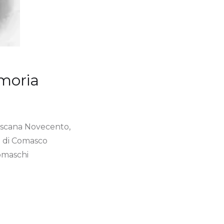
emoria
Toscana Novecento,
io di Comasco
Comaschi